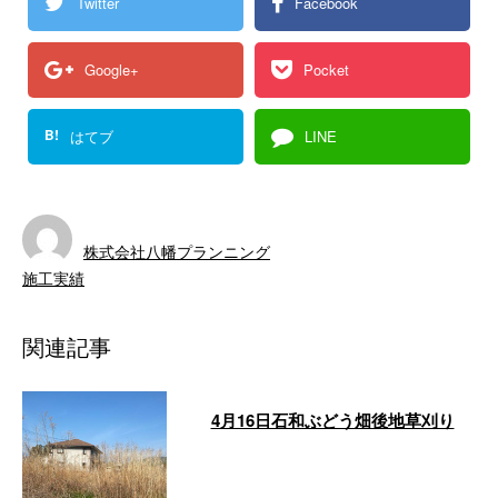
Twitter
Facebook
Google+
Pocket
B!
はてブ
LINE
株式会社八幡プランニング
施工実績
関連記事
4月16日石和ぶどう畑後地草刈り
こんにちは。広瀬です。本日無事
草刈り作業が終了致しました！途