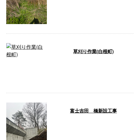
中で天気も悪くなり心配でした
が、なんとか …
草刈り作業(白根町)
八幡プランニング早川です。草刈
り作業終わりに近くなりました。
最近雨が続いてますが雨に負けず
がんばり …
富士吉田 橋新設工事
こんにちは、池川篤です。 今週
は橋台の埋め戻しをやりました！
型枠と足場が取れて大型ダンプで
土を搬入 …