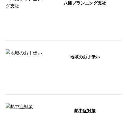
八幡プランニング支社
（株）八幡プランニング(山梨第
一支社)予定 山梨市の日川に中古
物件を購入してここを売るつもり
でしたが …
地域のお手伝い
今日は従業員と一緒に地域の選挙
のお手伝いをさせて頂きました。
少年野球の時にお世話になった監
督の応援 …
熱中症対策
こんにちは、平山です。気温が高
い日が続いています。私は水分補