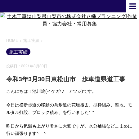
HOME
>
施工実績
>
施工実績
投稿日：2021年3月30日
令和3年3月30日東松山市 歩車道県道工事
こんにちは！池川篤(イケガワ アツシ)です。
今日は横断歩道の移動の為歩道の花壇撤去、型枠組み、整地、モ
ルタル打設、ブロック積み、を行いました^ ^
昨日から気温も上がり暑さに大変ですが、水分補強などこまめに
行い頑張ります^ – ^