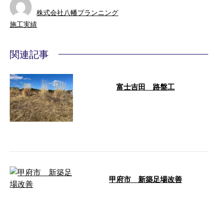
株式会社八幡プランニング
施工実績
関連記事
富士吉田 路盤工
こんにちは、池川篤です！ 先
週、5日間東京のコマツで資格取
得の教習に行ってきました！ 最
初はとても長 …
甲府市 新築足場改善
こんにちは！池川篤です！ 甲府
の新築の足場の改善作業をしまし
た！ 組み立てやバラシとは違い