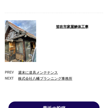
一箇所治す …
笛吹市家屋解体工事
昨日から解体作業が始まりまし
た。 まずは内装と外装を手バラ
シしてからその後明後日から重機
を使い解体が …
PREV
週末に道具メンテナンス
NEXT
株式会社八幡プランニング事務所