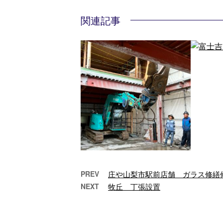
関連記事
PREV
庄や山梨市駅前店舗 ガラス修繕
NEXT
牧丘 丁張設置
都留解体
富
こんにちは！池川篤で
こ
す！ 都留解体工事もよ
す！