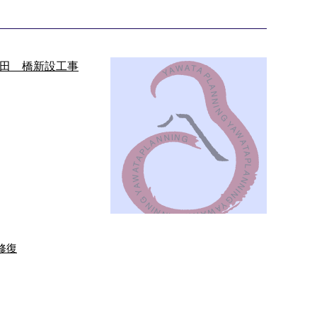
修復
士吉田 橋新設工事
5月24日 某山岳 森林作
業
んにちは、池川篤で
 梅雨もあけて毎日