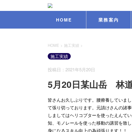
HOME
業務案内
HOME
>
施工実績
>
施工実績
投稿日：2021年5月20日
5月20日某山岳 林
皆さんお久しぶりです。腰療養していまし
て張り切っております。元請けさんの諸事
しましてはヘリコプターを使ったえんてい
知、モノレールを使った移動の講習を致し
身になるスキル向上の為頑張ります！！