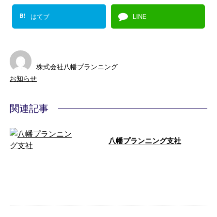
B!
はてブ
LINE
株式会社八幡プランニング
お知らせ
関連記事
八幡プランニング支社
（株）八幡プランニング(山梨第
一支社)予定 山梨市の日川に中古
物件を購入してここを売るつもり
でしたが …