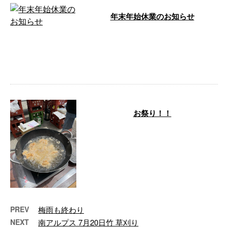
年末年始休業のお知らせ
本年も格別のご愛顧を賜り、誠に
ありがとうございました 早いも
ので、今年も残りわずかとなりま
した。 本 …
お祭り！！
4月29日 会社の裏の大嶺山でお祭
りがあり！！会社の駐車場で同級
生のキッチンカーを出したり僕達
は唐揚 …
PREV
梅雨も終わり
NEXT
南アルプス 7月20日竹 草刈り