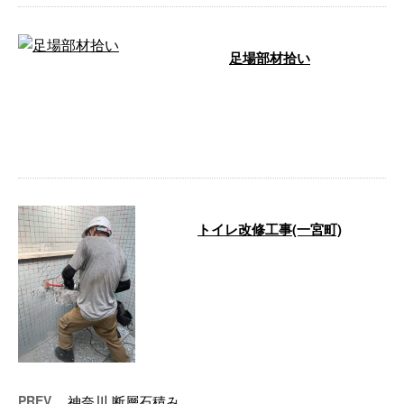
足場部材拾い
こんにちは、池川篤です！ 今日
は足場の補修に行きました！ 安
全面を第一にという事で、現場に
行き危険な …
トイレ改修工事(一宮町)
八幡プランニング澤登です。暑い
日が続いているので熱中症になら
ない様にしっかりと水分補給しな
がらトイレ …
PREV
神奈川 断層石積み