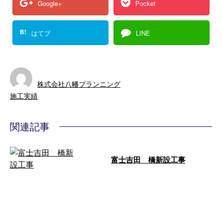
Google+
Pocket
B!
はてブ
LINE
株式会社八幡プランニング
施工実績
関連記事
富士吉田 橋新設工事
こんにちは、池川篤です！ 橋も
みるみる完成が近づいてきて、今
日は橋の入り口の床掘りをしまし
た！ 擁壁 …