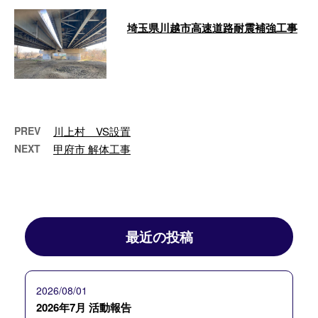
埼玉県川越市高速道路耐震補強工事
こんにちは！池川篤です！ 最近
忙しくて中々ブログを上げること
が出来ませんでした。 今日から
の作業は、 …
PREV
川上村 VS設置
NEXT
甲府市 解体工事
最近の投稿
2026/08/01
2026年7月 活動報告