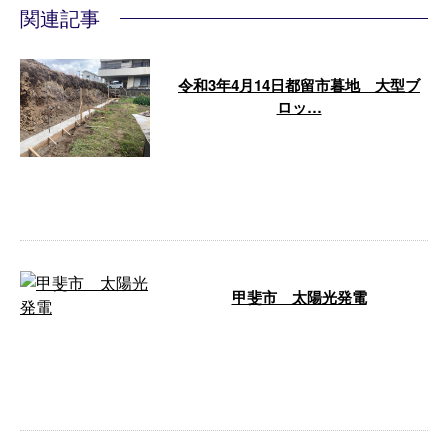
関連記事
令和3年4月14日都留市暮地 大型ブ
ロッ…
こんにちは、池川篤(イケガワア
ツシ)です！ 今日は都留市の現場
でした！本日の作業は大型ブロッ
クの設置 …
甲斐市 太陽光発電
こんにちは、池川篤です！ 今日
から新しい現場になりました！
太陽光発電の排水路の撤去と新設
になります …