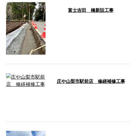
富士吉田 橋新設工事
こんにちは、池川篤です！ 排水
溝の新設の為床付けを行いまし
た！ 浸水排水と普通の排水溝を
設置するので …
庄や山梨市駅前店 修繕補修工事
明日でいよいよ立ち会いして終わ
ります。怪我もなく安全に作業出
来て良かったです。 最後全体的
に綺麗にし …