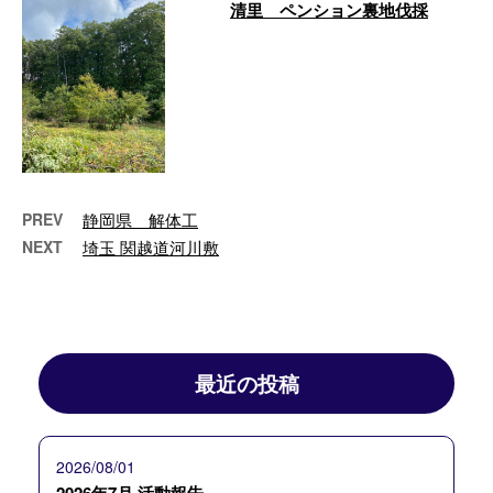
清里 ペンション裏地伐採
こんにちは。広瀬です。本日2日
目伐採作業を行っています。 大
分きれいになってきたところで残
す木などを …
PREV
静岡県 解体工
NEXT
埼玉 関越道河川敷
最近の投稿
2026/08/01
2026年7月 活動報告