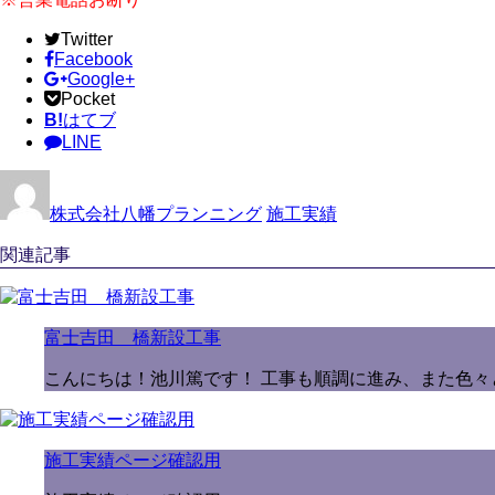
Twitter
Facebook
Google+
Pocket
B!
はてブ
LINE
株式会社八幡プランニング
施工実績
関連記事
富士吉田 橋新設工事
こんにちは！池川篤です！ 工事も順調に進み、また色々
施工実績ページ確認用