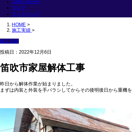
お問い合わせ
ブログ
サイトマップ
HOME
>
施工実績
>
施工実績
投稿日：2022年12月6日
笛吹市家屋解体工事
昨日から解体作業が始まりました。
まずは内装と外装を手バラシしてからその後明後日から重機を