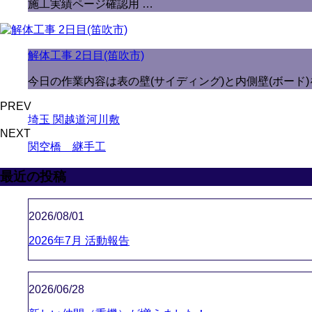
施工実績ページ確認用 …
解体工事 2日目(笛吹市)
今日の作業内容は表の壁(サイディング)と内側壁(ボード)
PREV
埼玉 関越道河川敷
NEXT
関空橋 継手工
最近の投稿
2026/08/01
2026年7月 活動報告
2026/06/28