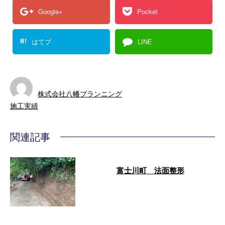
Google+
Pocket
B!
はてブ
LINE
株式会社八幡プランニング
施工実績
関連記事
富士川町 法面整形
こんにちは、池川篤です！ 本日
も、彩陽興業で、富士川町の現場
で法面整形を行いました。 先に
大澤代表が …