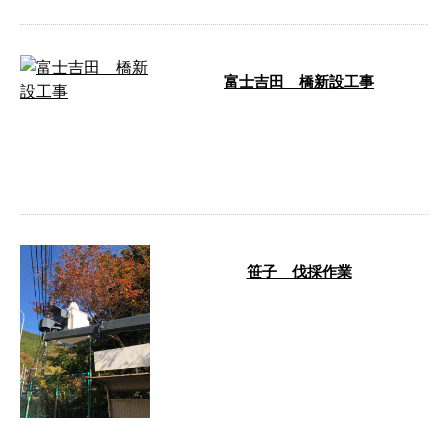
富士吉田 橋新設工事
こんにちは、池川篤です。 今日
は生コン打設工事をしました！
220立米とかなりの量を打ちまし
たが、ト …
笹子 伐採作業
こんにちは。志茂です。 本日は
高所作業車を使っての伐採作業を
行いました。 電線などに当たら
ないように …