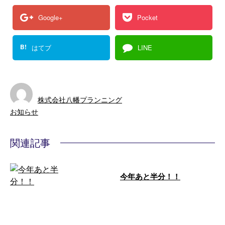
Google+
Pocket
B!
はてブ
LINE
株式会社八幡プランニング
お知らせ
関連記事
今年あと半分！！
木造家屋、鉄骨家屋解体(笛吹市)
before→ after1 after2 木造家屋3
棟、葡萄棚、 …