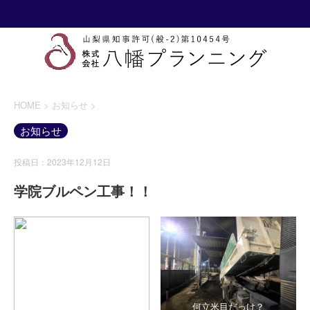
HOME
>
お知らせ
>
お知らせ
投稿日：2023年12月12日
学院ブルペン工事！！
何立米目だっけ？