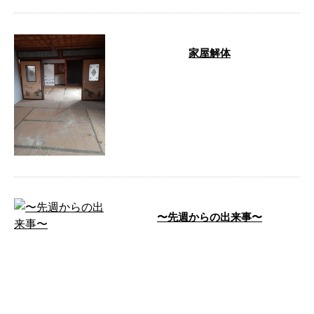
家屋解体
ゴミ出し！！スッキリ！！ 先週
末から少し片付け本日から乗り込
みしました。新しい従業員も現場
監督として …
〜先週からの出来事〜
泊まりで資格の講習in川崎川崎の
病院大きい汗渋谷のアパホテルに
泊まった。早朝の渋谷…人が居な
い。早朝 …