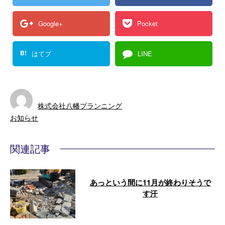
Google+
Pocket
B!
はてブ
LINE
株式会社八幡プランニング
お知らせ
関連記事
あっという間に11月が終わりそうで
す汗
外構解体、母屋解体(甲府市) 旧店
舗内装解体(甲府市) 木造家屋解体