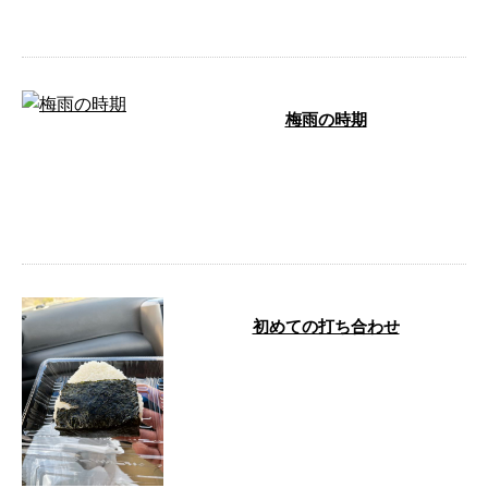
(甲州市) 外構周り母屋解体(山 …
梅雨の時期
最近、雨が多くてジメジメしてま
すが八幡プランニングのメンバー
は毎日雨にも負けずに頑張ってま
すのでよろ …
初めての打ち合わせ
みなさん、こんにちは。広瀬で
す。本日都内某所にて齋間社長と
お世話になっております会社で10
人体制での …