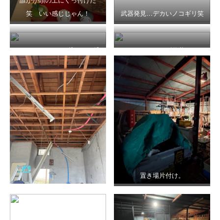
笑 いい感じじゃん！
武器発見…デカいノコギリ笑
うーんテナントで貸すか…繋
とりあえず天井
げて会社広くするか悩み
中…。
置き場片付け。