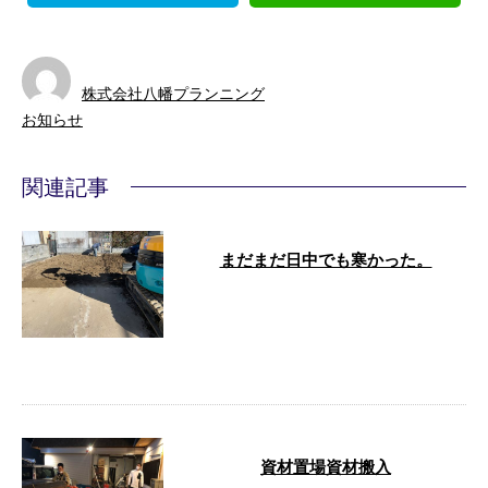
株式会社八幡プランニング
お知らせ
関連記事
まだまだ日中でも寒かった。
解体(山梨市)解体(山梨市)施主さ
ん沢山ご馳走様です。撤去後15立
米土を入れました。 他現場で頑
張っ …
資材置場資材搬入