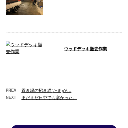
こんばんは！ 池川篤です^ ^ 今日
は八幡のメンバーで事務所から資
材置場に資材搬入を行いました^ ^
…
ウッドデッキ撤去作業
今日からウッドデッキ撤去作業が
始まります。 それぞれの班の現
場が忙しく予定より人員が少ない
ので倍頑張 …
PREV
置き場の招き猫(たま)が…
NEXT
まだまだ日中でも寒かった。