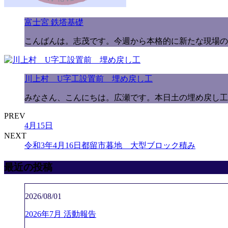
富士宮 鉄塔基礎
こんばんは。志茂です。今週から本格的に新たな現場の
川上村 U字工設置前 埋め戻し工
みなさん、こんにちは。広瀬です。本日土の埋め戻し工
PREV
4月15日
NEXT
令和3年4月16日都留市暮地 大型ブロック積み
最近の投稿
2026/08/01
2026年7月 活動報告