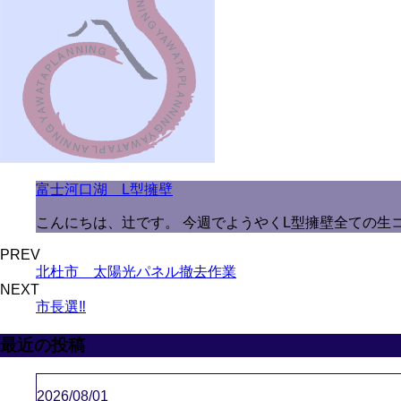
富士河口湖 L型擁壁
こんにちは、辻です。 今週でようやくL型擁壁全ての生
PREV
北杜市 太陽光パネル撤去作業
NEXT
市長選‼️
最近の投稿
2026/08/01