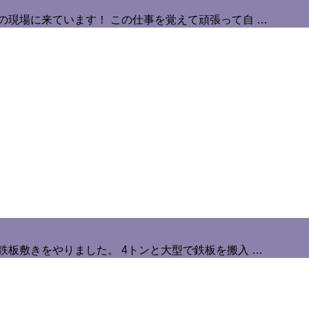
の現場に来ています！ この仕事を覚えて頑張って自 …
鉄板敷きをやりました。 4トンと大型で鉄板を搬入 …