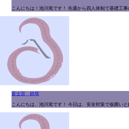
こんにちは！池川篤です！ 先週から四人体制で基礎工事
富士宮 鉄塔
こんにちは、池川篤です！ 今日は、安全対策で仮囲いと