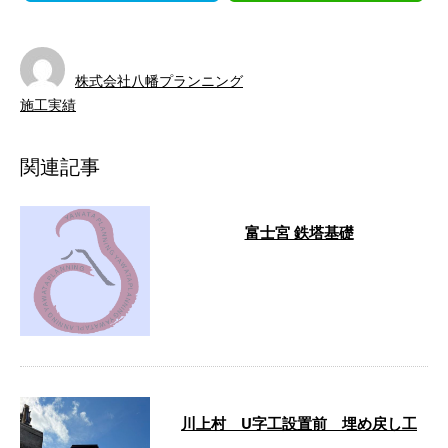
株式会社八幡プランニング
施工実績
関連記事
富士宮 鉄塔基礎
こんばんは！志茂です！最近朝寒
くなってきましたね！今週は自分
は鉄板の運搬作業を行なっていま
す！次の鉄 …
川上村 U字工設置前 埋め戻し工