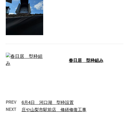
みなさん、こんにちは。広瀬で
す。本日土の埋め戻し工を致しま
した。 前日天候が悪かった為、
地割れが起き …
春日居 型枠組み
こんにちは。広瀬です。本日敬老
の日で赤い日でした。みなさんは
祖父祖母に何かしてあげれました
か？僕は祖 …
PREV
6月4日 河口湖 型枠設置
NEXT
庄や山梨市駅前店 修繕修復工事