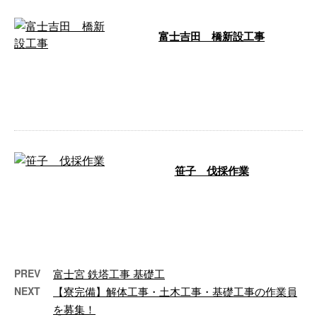
富士吉田 橋新設工事
こんにちは！池川篤です！ 工事
も順調に進み、また色々と追加工
事が増えてきて新しい事を，やる
事が増えて …
笹子 伐採作業
こんにちは。志茂です。 本日は
高所作業車を使っての伐採作業を
行いました。 電線などに当たら
ないように …
PREV
富士宮 鉄塔工事 基礎工
NEXT
【寮完備】解体工事・土木工事・基礎工事の作業員
を募集！