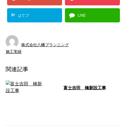
B!
はてブ
LINE
株式会社八幡プランニング
施工実績
関連記事
富士吉田 橋新設工事
こんにちは、池川篤です！ とう
とう橋台の生コン打設も終わり、
だんだん橋の形が見えてきまし
た！ ポンプ …